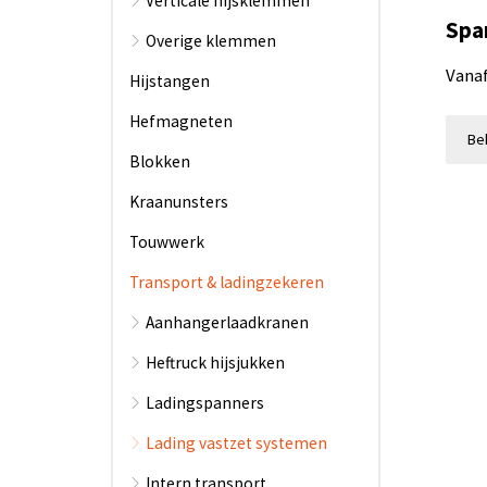
Verticale hijsklemmen
Spa
Overige klemmen
Vanaf
Hijstangen
3 Uit
Hefmagneten
2 Cer
Bek
Blokken
Kraanunsters
Touwwerk
Transport & ladingzekeren
Aanhangerlaadkranen
Heftruck hijsjukken
Ladingspanners
Lading vastzet systemen
Intern transport