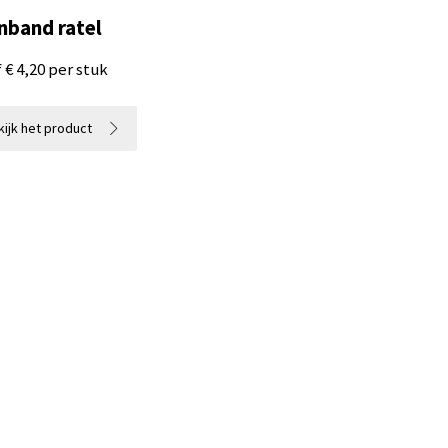
nband ratel
 € 4,20 per stuk
voering
beschikbaar
tificaat
beschikbaar
ijk het product