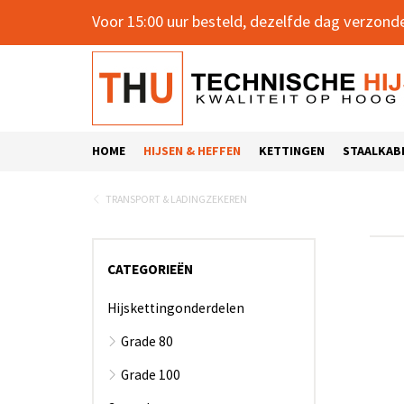
Voor 15:00 uur besteld, dezelfde dag verzond
HOME
HIJSEN & HEFFEN
KETTINGEN
STAALKAB
TRANSPORT & LADINGZEKEREN
CATEGORIEËN
Hijskettingonderdelen
Grade 80
Grade 80 aanlashaken & -
Grade 100
ogen
Grade 100 hijshaken