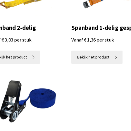
nband 2-delig
Spanband 1-delig ges
 € 3,03 per stuk
Vanaf € 1,36 per stuk
engte
beschikbaar
6 Lengte
beschikbaar
kkracht
beschikbaar
5 Trekkracht
beschikbaar
ijk het product
Bekijk het product
rt
beschikbaar
2 Certificaat
beschikbaar
tificaat
beschikbaar