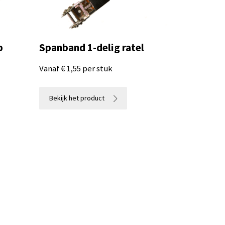
p
Spanband 1-delig ratel
Vanaf € 1,55 per stuk
5 Lengte
beschikbaar
4 Trekkracht
beschikbaar
Bekijk het product
2 Certificaat
beschikbaar