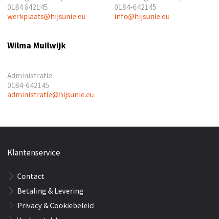
0184 642145
0184-642145
werkplaats@hijsunie.eu
info@hijsunie.eu
Wilma Muilwijk
Administratie
0184-642145
administratie@hijsunie.eu
Klantenservice
Contact
Betaling & Levering
Privacy & Cookiebeleid