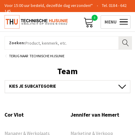
Voor 15:00 uur besteld, dezelfde dag verzonden!*
0184 - 642
145
0
Contact
Team
Certificering
Login
Zoeken:
TECHNISCHE HIJSUNIE
Team
Over ons
Contact
Cor Vlot
Jennifer van Hemert
Team
Manager & Werkplaats
Marketing & Verkoop