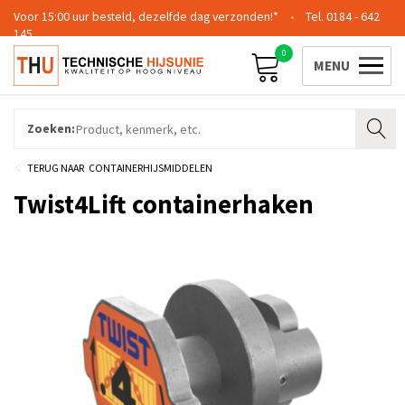
Voor 15:00 uur besteld, dezelfde dag verzonden!*
0184 - 642
145
0
Contact
Team
Certificering
Login
Zoeken:
CONTAINERHIJSMIDDELEN
Twist4Lift containerhaken