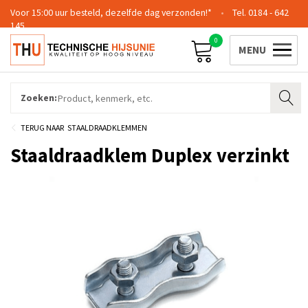
Voor 15:00 uur besteld, dezelfde dag verzonden!*
0184 - 642
145
0
Contact
Team
Certificering
Login
Zoeken:
STAALDRAADKLEMMEN
Staaldraadklem Duplex verzinkt