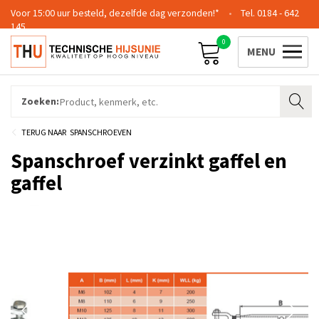
Voor 15:00 uur besteld, dezelfde dag verzonden!*
0184 - 642
145
0
Contact
Team
Certificering
Login
Zoeken:
SPANSCHROEVEN
Spanschroef verzinkt gaffel en
gaffel