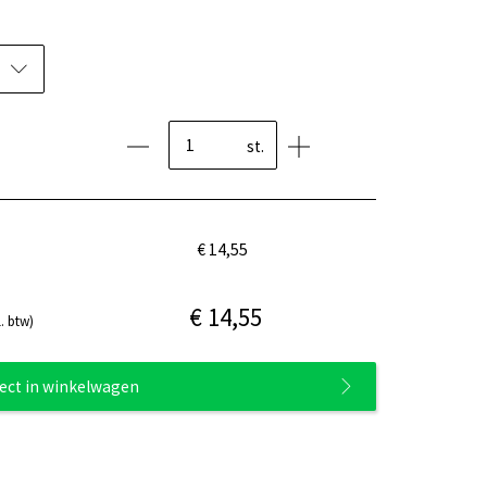
st.
€ 14,55
€ 14,55
. btw)
rect in winkelwagen