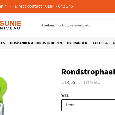
en!*
0184 - 642 145
Zoeken:
ELS
HIJSBANDEN & RONDSTROPPEN
HYDRAULIEK
TAKELS & LIE
Rondstrophaak
€ 14,55
WLL
1 ton