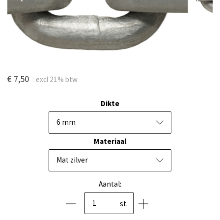
€ 7,50
Dikte
6 mm
Materiaal
Mat zilver
Aantal:
st.