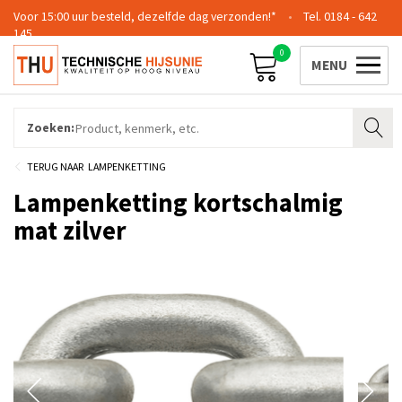
Voor 15:00 uur besteld, dezelfde dag verzonden!*
0184 - 642
145
0
Contact
Team
Certificering
Login
Zoeken:
LAMPENKETTING
Lampenketting kortschalmig
mat zilver