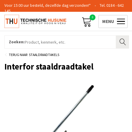
Voor 15:00 uur besteld, dezelfde dag verzonden!*
0184 - 642
145
0
Contact
Team
Certificering
Login
Zoeken:
STAALDRAADTAKELS
Interfor staaldraadtakel