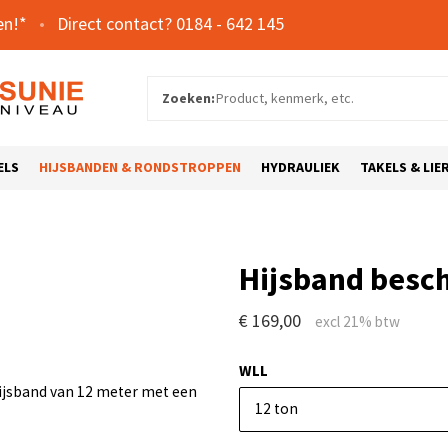
en!*
0184 - 642 145
Zoeken:
ELS
HIJSBANDEN & RONDSTROPPEN
HYDRAULIEK
TAKELS & LIE
Hijsband bes
€ 169,00
WLL
ijsband van 12 meter met een
12 ton