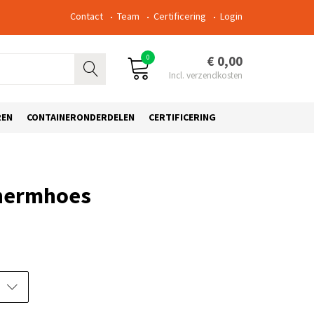
Contact
Team
Certificering
Login
0
€ 0,00
REN
CONTAINERONDERDELEN
CERTIFICERING
chermhoes