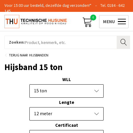
Voor 15:00 uur besteld, dezelfde dag verzonden!*
0184 - 642
145
0
Contact
Team
Certificering
Login
Zoeken:
HIJSBANDEN
Hijsband 15 ton
WLL
15 ton
Lengte
12 meter
Certificaat