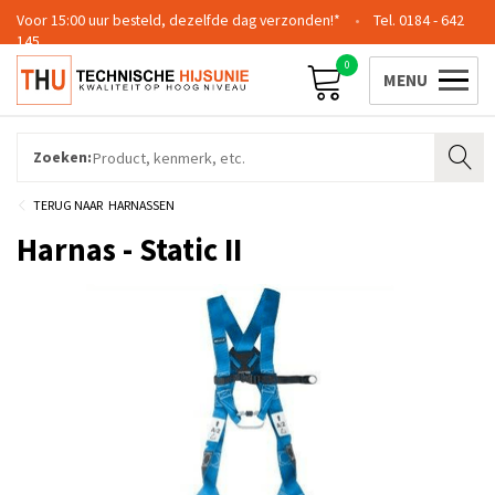
Voor 15:00 uur besteld, dezelfde dag verzonden!*
0184 - 642
145
0
Contact
Team
Certificering
Login
Zoeken:
HARNASSEN
Harnas - Static II