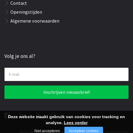
Contact
Openingstijden
Algemene voorwaarden
Volg je ons al?
E-mail
Inschrijven nieuwsbrief
Deze website maakt gebruik van cookies voor tracking en
analyse.
Lees verder
Niet accepteren
Accepteer cookies
© 2026 Technische Hijsunie -
Disclaimer
-
Website realisatie door Vanderperk Groep