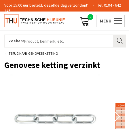
Voor 15:00 uur besteld, dezelfde dag verzonden!*
0184 - 642
145
0
Contact
Team
Certificering
Login
Zoeken:
GENOVESE KETTING
Genovese ketting verzinkt