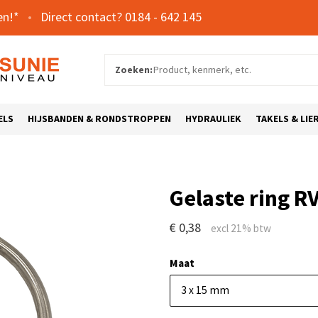
en!*
0184 - 642 145
Zoeken:
ELS
HIJSBANDEN & RONDSTROPPEN
HYDRAULIEK
TAKELS & LIE
Gelaste ring R
€ 0,38
Maat
3 x 15 mm