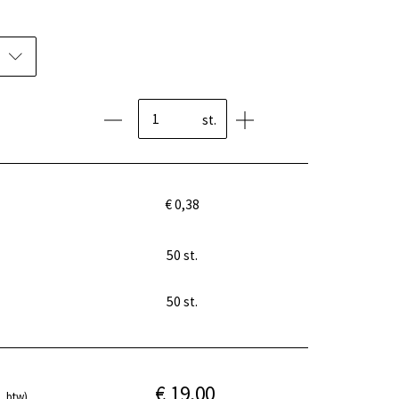
st.
€ 0,38
50
st.
50
st.
€ 19,00
. btw)