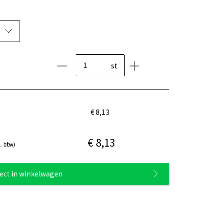
st.
€ 8,13
€ 8,13
. btw)
rect in winkelwagen