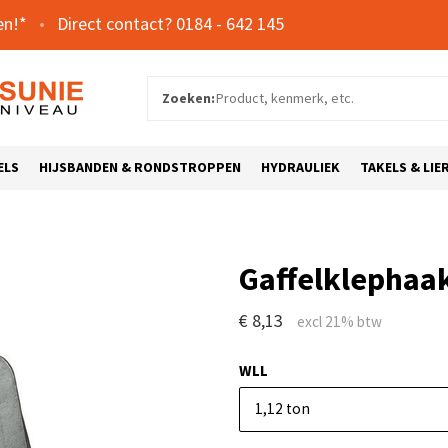
en!*
0184 - 642 145
Zoeken:
ELS
HIJSBANDEN & RONDSTROPPEN
HYDRAULIEK
TAKELS & LIE
Gaffelklephaa
€ 8,13
WLL
1,12 ton