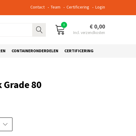
Contact
Team
Certificering
Login
0
€ 0,00
REN
CONTAINERONDERDELEN
CERTIFICERING
k Grade 80