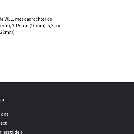
nde WLL, met daarachter de
8mm), 3,15 ton (10mm), 5,3 ton
 (22mm)
ar:
 ons
act
ingstijden