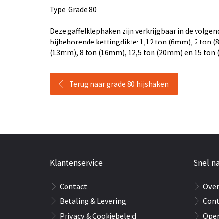
Type: Grade 80
Deze gaffelklephaken zijn verkrijgbaar in de volge
bijbehorende kettingdikte: 1,12 ton (6mm), 2 ton (
(13mm), 8 ton (16mm), 12,5 ton (20mm) en 15 ton
Terug naar grade 80 hijshaken
Klantenservice
Snel na
Contact
Over
Betaling & Levering
Cont
Privacy & Cookiebeleid
Open