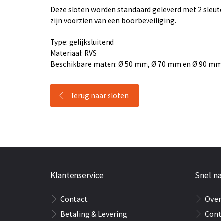
Deze sloten worden standaard geleverd met 2 sleut
zijn voorzien van een boorbeveiliging.
Type: gelijksluitend
Materiaal: RVS
Beschikbare maten: Ø 50 mm, Ø 70 mm en Ø 90 m
Terug naar sloten
Klantenservice
Snel na
Contact
Over
Betaling & Levering
Cont