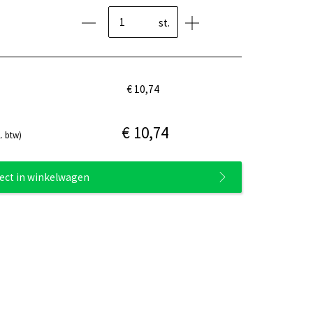
st.
€ 10,74
€ 10,74
. btw)
rect in winkelwagen