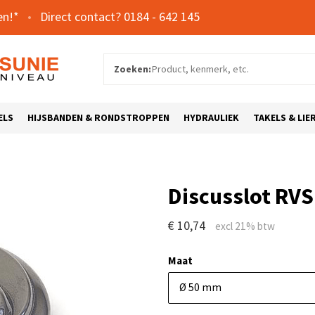
en!*
0184 - 642 145
Zoeken:
ELS
HIJSBANDEN & RONDSTROPPEN
HYDRAULIEK
TAKELS & LIE
Discusslot RVS
€ 10,74
Maat
Ø 50 mm