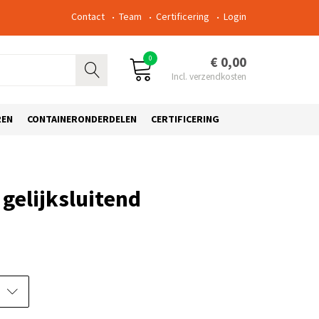
Contact
Team
Certificering
Login
0
€ 0,00
REN
CONTAINERONDERDELEN
CERTIFICERING
 gelijksluitend