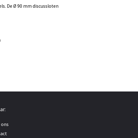
els. De Ø 90 mm discussloten
m
ar:
 ons
act