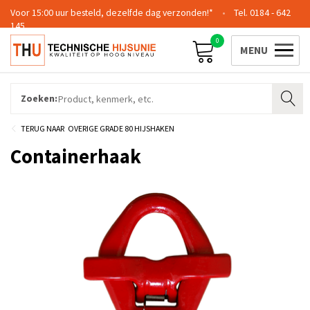
Voor 15:00 uur besteld, dezelfde dag verzonden!*
0184 - 642
145
0
Contact
Team
Certificering
Login
Zoeken:
OVERIGE GRADE 80 HIJSHAKEN
Containerhaak