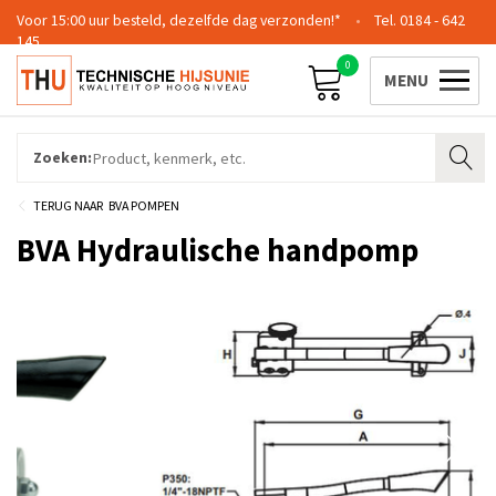
Voor 15:00 uur besteld, dezelfde dag verzonden!*
0184 - 642
145
0
Contact
Team
Certificering
Login
Zoeken:
BVA POMPEN
BVA Hydraulische handpomp