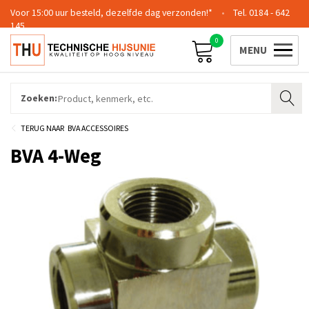
Voor 15:00 uur besteld, dezelfde dag verzonden!*
0184 - 642
145
0
Contact
Team
Certificering
Login
Zoeken:
BVA ACCESSOIRES
BVA 4-Weg